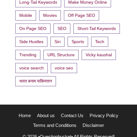
Long-Tail Keywords
Make Money Online
Mobile
Movies
Off Page SEO
On Page SEO
SEO
Short-Tail Keywords
Side Hustles
Siri
Sports
Tech
Trending
URL Structure
Vicky kaushal
voice search
voice seo
भारत बनाम पाकिस्तान
Home
About us
Contact Us
Privacy Policy
Terms and Conditions
Disclaimer
© 2026 •Questionbucket• All Rights Reserved!