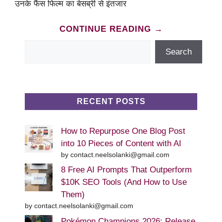
उनके फैंस फिल्म का बेसब्री से इंतजार
CONTINUE READING →
Search
Search
RECENT POSTS
How to Repurpose One Blog Post
into 10 Pieces of Content with AI
by contact.neelsolanki@gmail.com
8 Free AI Prompts That Outperform
$10K SEO Tools (And How to Use
Them)
by contact.neelsolanki@gmail.com
Pokémon Champions 2026: Release