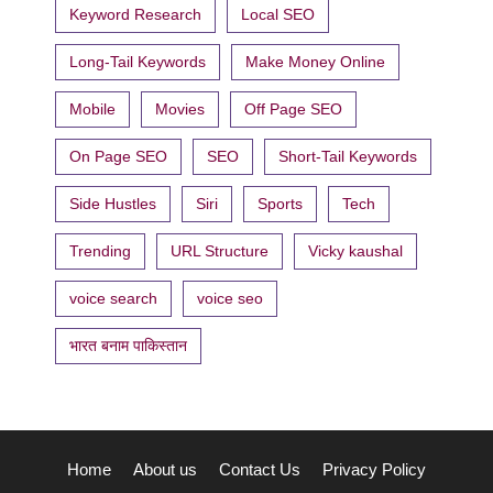
Keyword Research
Local SEO
Long-Tail Keywords
Make Money Online
Mobile
Movies
Off Page SEO
On Page SEO
SEO
Short-Tail Keywords
Side Hustles
Siri
Sports
Tech
Trending
URL Structure
Vicky kaushal
voice search
voice seo
भारत बनाम पाकिस्तान
Home
About us
Contact Us
Privacy Policy