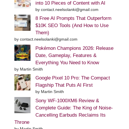
into 10 Pieces of Content with AI
by contact.neelsolanki@gmail.com
8 Free AI Prompts That Outperform
$10K SEO Tools (And How to Use
Them)
by contact.neelsolanki@gmail.com
Pokémon Champions 2026: Release
Date, Gameplay, Features &
Everything You Need to Know
by Martin Smith
Google Pixel 10 Pro: The Compact
Flagship That Puts AI First
by Martin Smith
Sony WF-1000XM6 Review &
Complete Guide: The King of Noise-
Cancelling Earbuds Reclaims Its
Throne
by Martin Smith