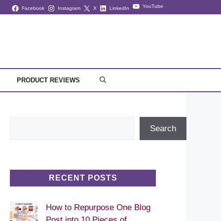
YouTube
Facebook
Instagram
X
LinkedIn
PRODUCT REVIEWS
Search
Search
RECENT POSTS
How to Repurpose One Blog
Post into 10 Pieces of