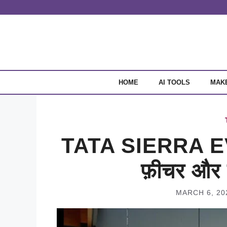
Skip
to
content
HOME
AI TOOLS
MAK
TATA SIERRA EV
फ़ीचर और प
MARCH 6, 20